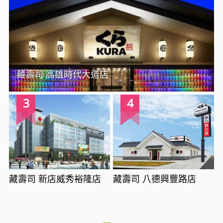
藏壽司 高雄時代大道店
3
4
藏壽司 新店威秀裕隆店
藏壽司 八德興豐路店