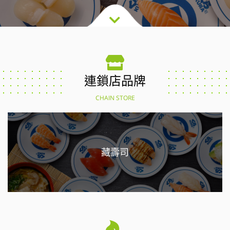
連鎖店品牌
CHAIN STORE
藏壽司