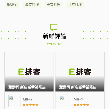
高CP值
義式料理
美式料理
日本料理
新鮮評論
COMMENT
藏壽司 新店威秀裕隆店
藏壽司 新店威秀裕隆店
MIFFY
MIFFY