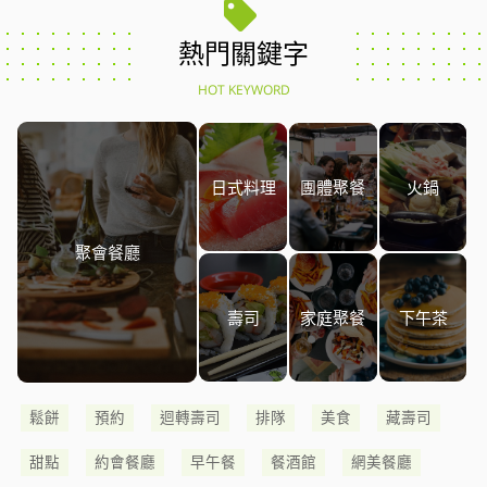
熱門關鍵字
HOT KEYWORD
日式料理
團體聚餐
火鍋
聚會餐廳
壽司
家庭聚餐
下午茶
鬆餅
預約
迴轉壽司
排隊
美食
藏壽司
甜點
約會餐廳
早午餐
餐酒館
網美餐廳