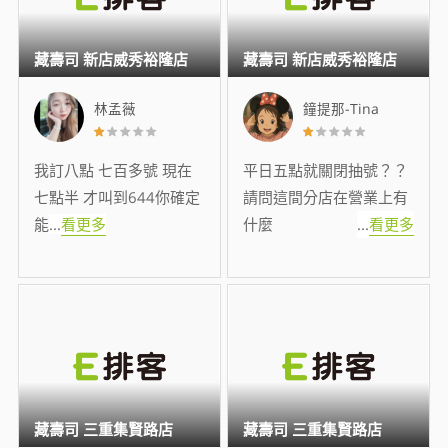
藏壽司 新店威秀裕隆店
藏壽司 新店威秀裕隆店
林孟薇
鐘提那-Tina
我訂八點 七百多號 現在
平日五點就關閉抽號？？
七點半 才叫到644你確定
請問這間分店在營業上有
能
...
看更多
什麼
...
看更多
藏壽司 三重集賢路店
藏壽司 三重集賢路店