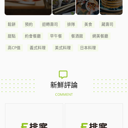
鬆餅
預約
迴轉壽司
排隊
美食
藏壽司
甜點
約會餐廳
早午餐
餐酒館
網美餐廳
高CP值
義式料理
美式料理
日本料理
新鮮評論
COMMENT