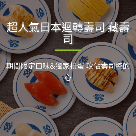
超人氣日本迴轉壽司 藏壽
司
期間限定口味&獨家扭蛋 攻佔壽司控的
心