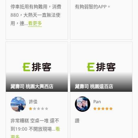
停車抵用有夠難用，消費
有夠弱智的APP。
880，大熱天一直無法使
用，連
...
看更多
藏壽司 桃園大興西店
藏壽司 桃園遠百店
許佳
Pan
非常糟糕 空桌一堆 還不
讚
到19:00 不開放現場
...
看
更多