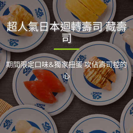
超人氣日本迴轉壽司 藏壽
司
期間限定口味&獨家扭蛋 攻佔壽司控的
心