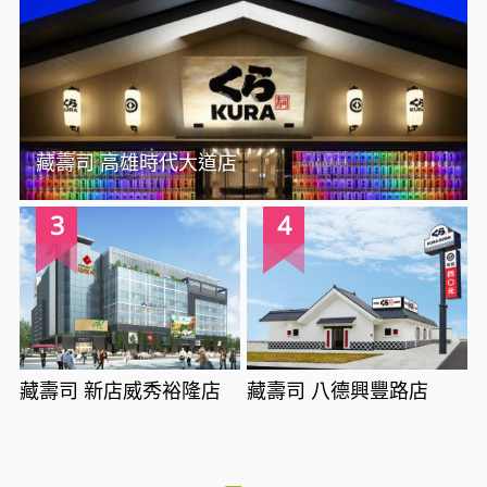
藏壽司 高雄時代大道店
3
4
藏壽司 新店威秀裕隆店
藏壽司 八德興豐路店