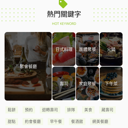
熱門關鍵字
HOT KEYWORD
日式料理
團體聚餐
火鍋
聚會餐廳
壽司
家庭聚餐
下午茶
鬆餅
預約
迴轉壽司
排隊
美食
藏壽司
甜點
約會餐廳
早午餐
餐酒館
網美餐廳