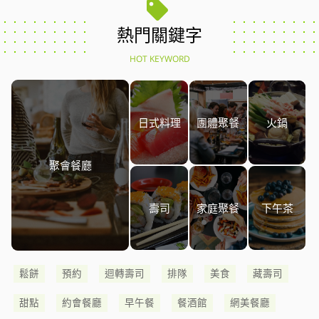
熱門關鍵字
HOT KEYWORD
日式料理
團體聚餐
火鍋
聚會餐廳
壽司
家庭聚餐
下午茶
鬆餅
預約
迴轉壽司
排隊
美食
藏壽司
甜點
約會餐廳
早午餐
餐酒館
網美餐廳