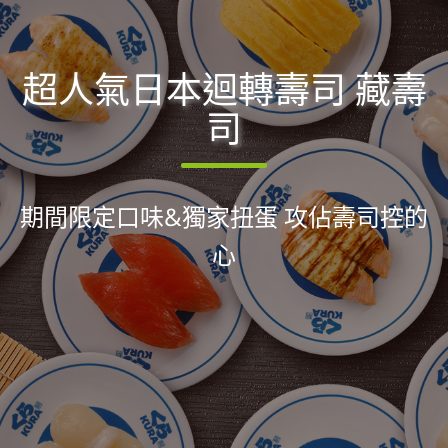
超人氣日本迴轉壽司 藏壽
司
期間限定口味&獨家扭蛋 攻佔壽司控的
心