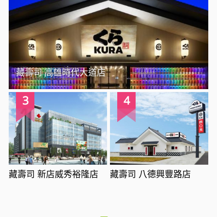
藏壽司 高雄時代大道店
3
4
藏壽司 新店威秀裕隆店
藏壽司 八德興豐路店