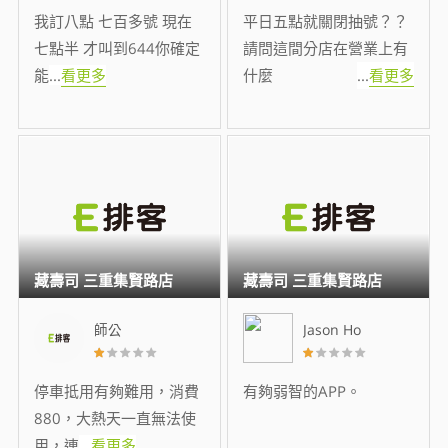
我訂八點 七百多號 現在
平日五點就關閉抽號？？
七點半 才叫到644你確定
請問這間分店在營業上有
能
...
看更多
什麼
...
看更多
藏壽司 三重集賢路店
藏壽司 三重集賢路店
師公
Jason Ho
停車抵用有夠難用，消費
有夠弱智的APP。
880，大熱天一直無法使
用，連
...
看更多