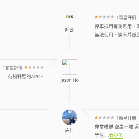
1顆星評價
停車抵用有夠難用，消
師公
無法使用，連卡片感
1顆星評價
有夠弱智的APP。
Jason Ho
1顆星評價
非常糟糕 空桌一堆 還
許佳
等候
...
看更多