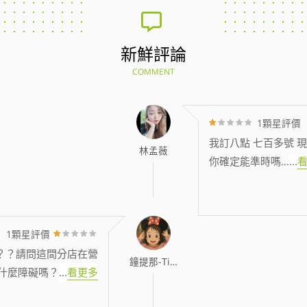
新鮮評論
COMMENT
1顆星評價
我訂八點 七百多號 現
林孟薇
你確定能準時嗎…
...
1顆星評價
？？請問這間分店在營
鐘提那-Tina
什麼障礙嗎？
...
看更多