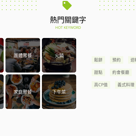
熱門關鍵字
HOT KEYWORD
團體聚餐
火鍋
鬆餅
預約
迴
甜點
約會餐廳
高CP值
義式料理
家庭聚餐
下午茶