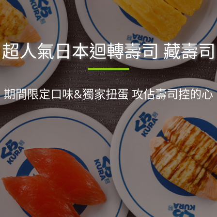
超人氣日本迴轉壽司 藏壽司
期間限定口味&獨家扭蛋 攻佔壽司控的心