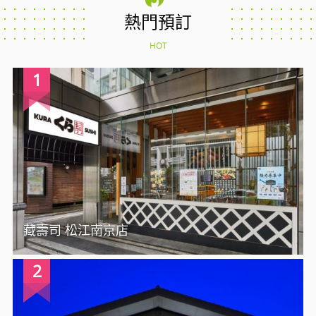
熱門預訂
HOT
1
藏壽司 松江南京店
2