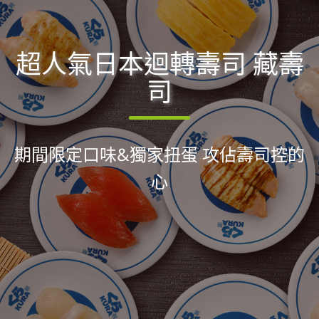
超人氣日本迴轉壽司 藏壽
司
期間限定口味&獨家扭蛋 攻佔壽司控的
心