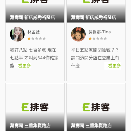
藏壽司 新店威秀裕隆店
藏壽司 新店威秀裕隆店
林孟薇
鐘提那-Tina
我訂八點 七百多號 現在
平日五點就關閉抽號？？
七點半 才叫到644你確定
請問這間分店在營業上有
能
...
看更多
什麼
...
看更多
藏壽司 三重集賢路店
藏壽司 三重集賢路店