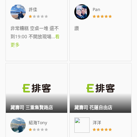
許佳
Pan
非常糟糕 空桌一堆 還不
讚
到19:00 不開放現場
...
看
更多
藏壽司 三重集賢路店
藏壽司 花蓮自由店
紹海Tony
洋洋