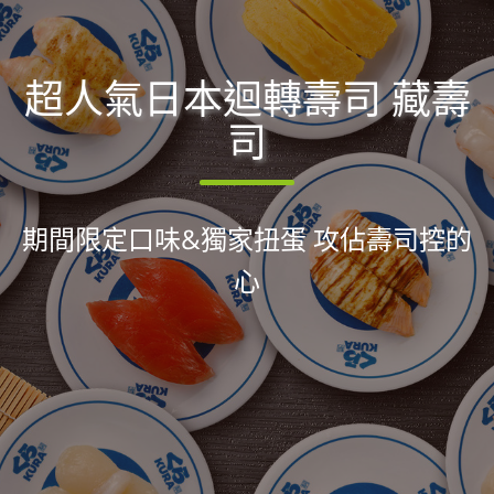
超人氣日本迴轉壽司 藏壽
司
期間限定口味&獨家扭蛋 攻佔壽司控的
心