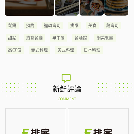
鬆餅
預約
迴轉壽司
排隊
美食
藏壽司
甜點
約會餐廳
早午餐
餐酒館
網美餐廳
高CP值
義式料理
美式料理
日本料理
新鮮評論
COMMENT