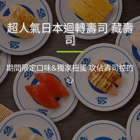
超人氣日本迴轉壽司 藏壽
司
期間限定口味&獨家扭蛋 攻佔壽司控的
心