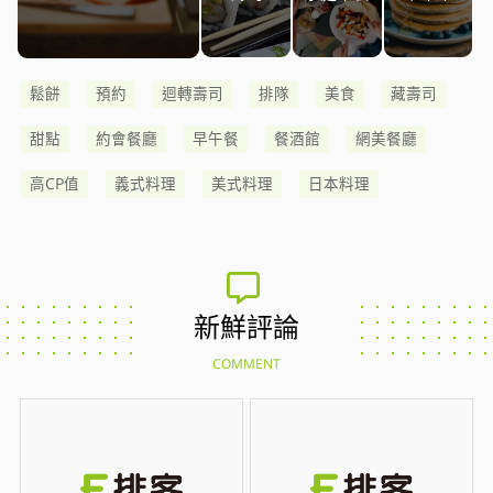
鬆餅
預約
迴轉壽司
排隊
美食
藏壽司
甜點
約會餐廳
早午餐
餐酒館
網美餐廳
高CP值
義式料理
美式料理
日本料理
新鮮評論
COMMENT