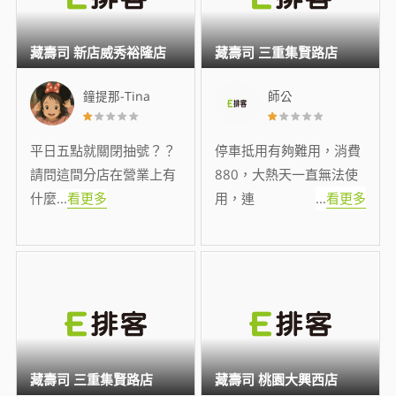
藏壽司 新店威秀裕隆店
藏壽司 三重集賢路店
鐘提那-Tina
師公
平日五點就關閉抽號？？
停車抵用有夠難用，消費
請問這間分店在營業上有
880，大熱天一直無法使
什麼
...
看更多
用，連
...
看更多
藏壽司 三重集賢路店
藏壽司 桃園大興西店