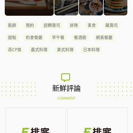
鬆餅
預約
迴轉壽司
排隊
美食
藏壽司
甜點
約會餐廳
早午餐
餐酒館
網美餐廳
高CP值
義式料理
美式料理
日本料理
新鮮評論
COMMENT