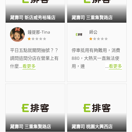
藏壽司 新店威秀裕隆店
藏壽司 三重集賢路店
鐘提那-Tina
師公
平日五點就關閉抽號？？
停車抵用有夠難用，消費
請問這間分店在營業上有
880，大熱天一直無法使
什麼
...
看更多
用，連
...
看更多
藏壽司 三重集賢路店
藏壽司 桃園大興西店