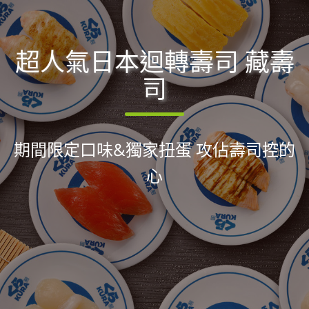
超人氣日本迴轉壽司 藏壽
司
期間限定口味&獨家扭蛋 攻佔壽司控的
心