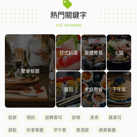
熱門關鍵字
HOT KEYWORD
日式料理
團體聚餐
火鍋
聚會餐廳
壽司
家庭聚餐
下午茶
鬆餅
預約
迴轉壽司
排隊
美食
藏壽司
甜點
約會餐廳
早午餐
餐酒館
網美餐廳