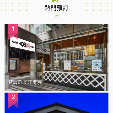
熱門預訂
HOT
1
藏壽司 松江南京店
2