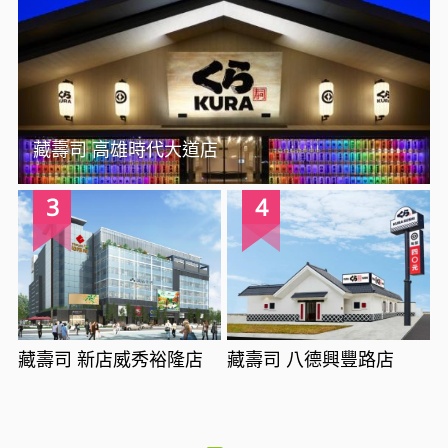
藏壽司 高雄時代大道店
3
4
藏壽司 新店威秀裕隆店
藏壽司 八德興豐路店