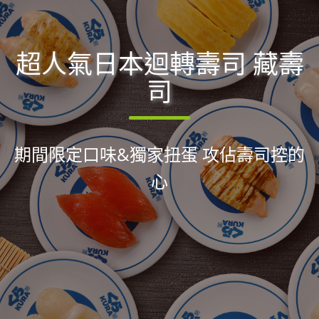
超人氣日本迴轉壽司 藏壽
司
期間限定口味&獨家扭蛋 攻佔壽司控的
心