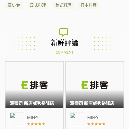
高CP值
義式料理
美式料理
日本料理
新鮮評論
COMMENT
藏壽司 新店威秀裕隆店
藏壽司 新店威秀裕隆店
MIFFY
MIFFY