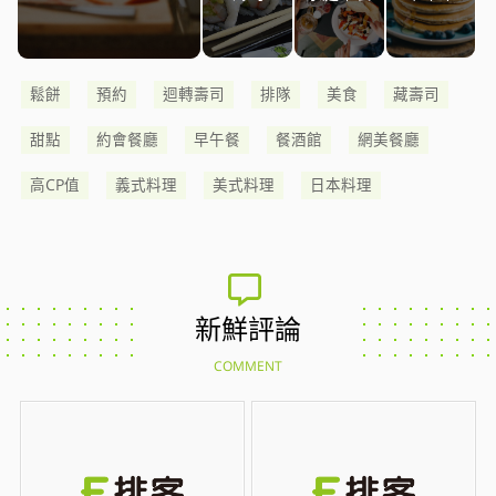
鬆餅
預約
迴轉壽司
排隊
美食
藏壽司
甜點
約會餐廳
早午餐
餐酒館
網美餐廳
高CP值
義式料理
美式料理
日本料理
新鮮評論
COMMENT