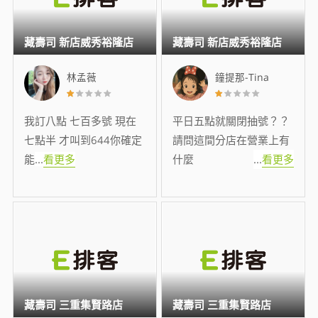
藏壽司 新店威秀裕隆店
藏壽司 新店威秀裕隆店
林孟薇
鐘提那-Tina
我訂八點 七百多號 現在
平日五點就關閉抽號？？
七點半 才叫到644你確定
請問這間分店在營業上有
能
...
看更多
什麼
...
看更多
藏壽司 三重集賢路店
藏壽司 三重集賢路店