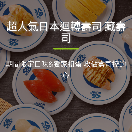
超人氣日本迴轉壽司 藏壽
司
期間限定口味&獨家扭蛋 攻佔壽司控的
心