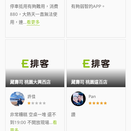
停車抵用有夠難用，消費
有夠弱智的APP。
880，大熱天一直無法使
用，連
...
看更多
藏壽司 桃園大興西店
藏壽司 桃園遠百店
許佳
Pan
非常糟糕 空桌一堆 還不
讚
到19:00 不開放現場
...
看
更多