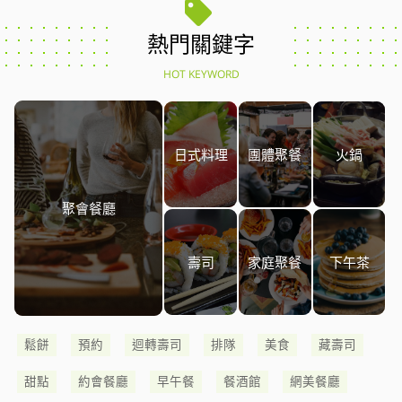
熱門關鍵字
HOT KEYWORD
日式料理
團體聚餐
火鍋
聚會餐廳
壽司
家庭聚餐
下午茶
鬆餅
預約
迴轉壽司
排隊
美食
藏壽司
甜點
約會餐廳
早午餐
餐酒館
網美餐廳