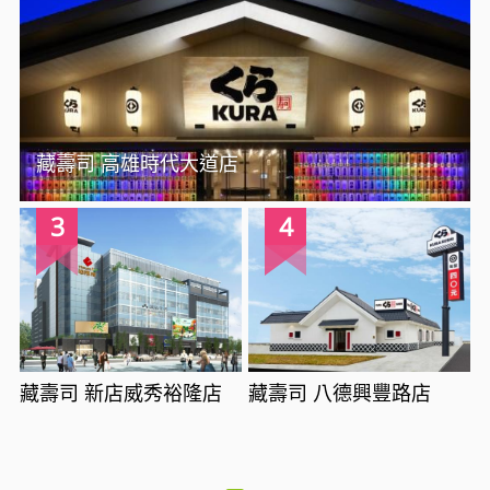
藏壽司 高雄時代大道店
3
4
藏壽司 新店威秀裕隆店
藏壽司 八德興豐路店