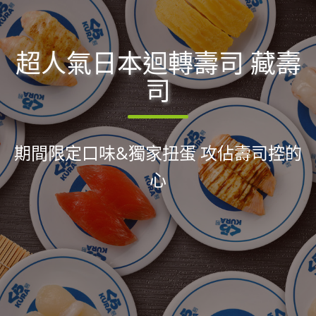
超人氣日本迴轉壽司 藏壽
司
期間限定口味&獨家扭蛋 攻佔壽司控的
心