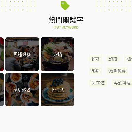
熱門關鍵字
HOT KEYWORD
團體聚餐
火鍋
鬆餅
預約
迴
甜點
約會餐廳
高CP值
義式料理
家庭聚餐
下午茶