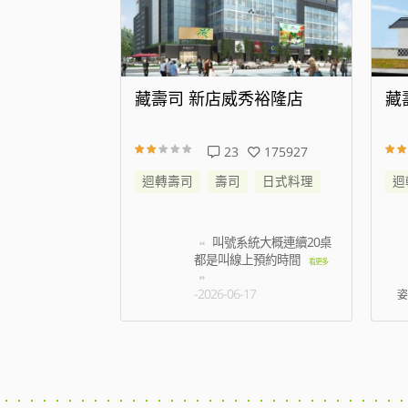
代大道店
藏壽司 新店威秀裕隆店
藏
343553
23
175927
日式料理
迴轉壽司
壽司
日式料理
迴
帳時候蟑螂跑到
叫號系統大概連續20桌
名店員只是默
都是叫線上預約時間
看更
看更多
5
-2026-06-17
姿