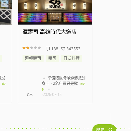
藏壽司 高雄時代大道店
藏壽司 新
138
343553
迴轉壽司
壽司
日式料理
迴轉壽司
還沒
準備結帳時候蟑螂跑到
叫
身上，2名店員只是默
都是
看更
看更
多
-2026-07-15
-2026
C人
搜尋