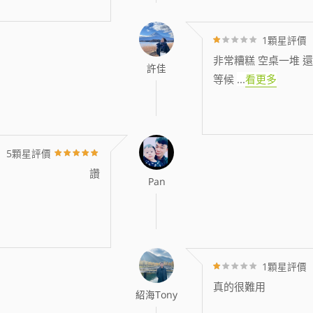
1顆星評價
非常糟糕 空桌一堆 還
許佳
等候
...
看更多
5顆星評價
讚
Pan
1顆星評價
真的很難用
紹海Tony