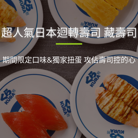
超人氣日本迴轉壽司 藏壽司
期間限定口味&獨家扭蛋 攻佔壽司控的心