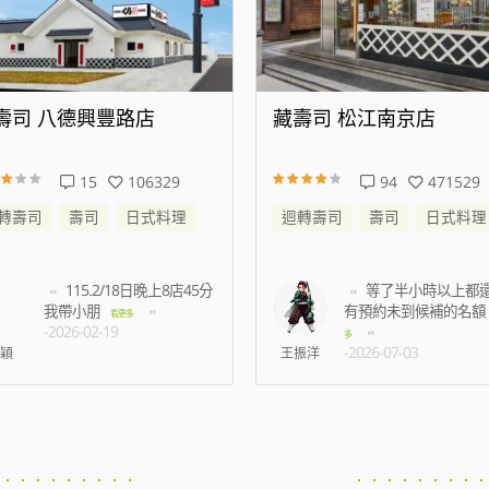
壽司 八德興豐路店
藏壽司 松江南京店
15
106329
94
471529
轉壽司
壽司
日式料理
迴轉壽司
壽司
日式料理
115.2/18日晚上8店45分
等了半小時以上都
我帶小朋
有預約未到候補的名額
看更多
-2026-02-19
多
-2026-07-03
穎
王振洋