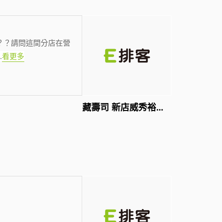
？？請問這間分店在營
.
看更多
藏壽司 新店威秀裕隆店