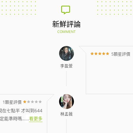
新鮮評論
COMMENT
5顆星評價
李盈萱
1顆星評價
現在七點半 才叫到644
林孟薇
定能準時嗎…
...
看更多