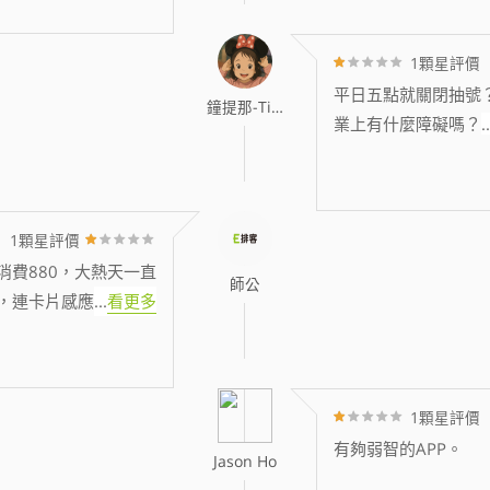
1顆星評價
平日五點就關閉抽號
鐘提那-Tina
業上有什麼障礙嗎？
..
1顆星評價
消費880，大熱天一直
師公
，連卡片感應
...
看更多
1顆星評價
有夠弱智的APP。
Jason Ho