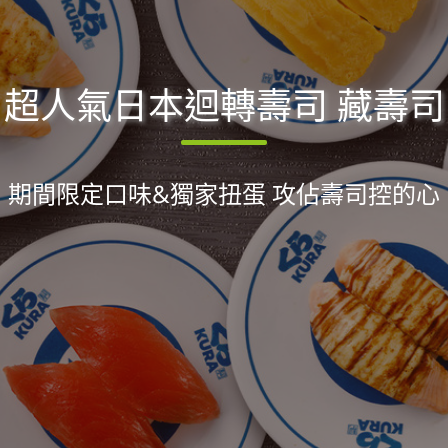
超人氣日本迴轉壽司 藏壽司
期間限定口味&獨家扭蛋 攻佔壽司控的心