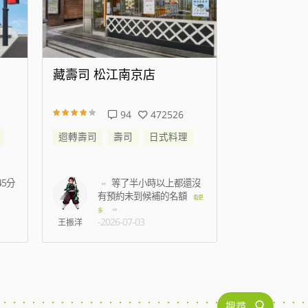
藏壽司 高雄時代大道店
藏壽司 新
138
344572
迴轉壽司
壽司
日式料理
迴轉壽司
還沒
準備結帳時候蟑螂跑到
我
身上，2名店員只是默
七點
看更
看更
-2026
多
-2026-07-15
C人
林孟薇
搜尋