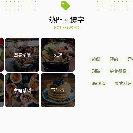
熱門關鍵字
HOT KEYWORD
團體聚餐
火鍋
鬆餅
預約
迴
甜點
約會餐廳
高CP值
義式料理
家庭聚餐
下午茶