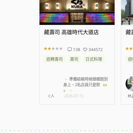
代大道店
藏壽司 新店威秀裕隆店
藏
344572
25
176794
日式料理
迴轉壽司
壽司
日式料理
迴
帳時候蟑螂跑到
我訂八點 七百多號 現在
名店員只是默
七點半 才叫到6
看更
看更多
-2026-08-07
5
林孟薇
姿