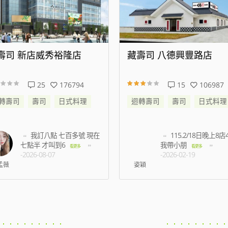
壽司 八德興豐路店
藏壽司 松江南京店
15
106987
94
472526
轉壽司
壽司
日式料理
迴轉壽司
壽司
日式料理
115.2/18日晚上8店45分
等了半小時以上都
我帶小朋
有預約未到候補的名額
看更多
-2026-02-19
多
-2026-07-03
穎
王振洋