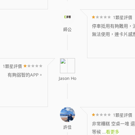
1顆星評價
停車抵用有夠難用，消
師公
無法使用，連卡片感
1顆星評價
有夠弱智的APP。
Jason Ho
1顆星評價
非常糟糕 空桌一堆 還
許佳
等候
...
看更多