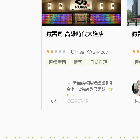
代大道店
藏壽司 新店威秀裕隆店
藏
344267
25
176572
日式料理
迴轉壽司
壽司
日式料理
迴
帳時候蟑螂跑到
我訂八點 七百多號 現在
名店員只是默
七點半 才叫到6
看更
看更多
-2026-08-07
5
林孟薇
姿