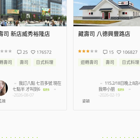
壽司 八德興豐路店
藏壽司 松江南京店
15
106827
94
472289
轉壽司
壽司
日式料理
迴轉壽司
壽司
日式料理
115.2/18日晚上8店45分
等了半小時以上都
我帶小朋
有預約未到候補的名額
看更多
-2026-02-19
多
-2026-07-03
穎
王振洋