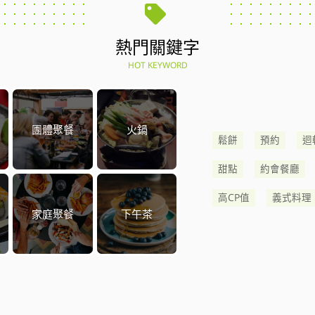
熱門關鍵字
HOT KEYWORD
團體聚餐
火鍋
鬆餅
預約
迴
甜點
約會餐廳
高CP值
義式料理
家庭聚餐
下午茶