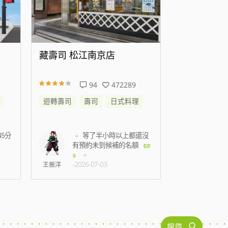
藏壽司 高雄時代大道店
藏壽司 新
138
344267
迴轉壽司
壽司
日式料理
迴轉壽司
還沒
準備結帳時候蟑螂跑到
我
身上，2名店員只是默
七點
看更
看更
-2026
多
-2026-07-15
C人
林孟薇
搜尋