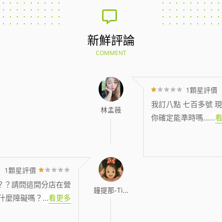
新鮮評論
COMMENT
1顆星評價
我訂八點 七百多號 現
林孟薇
你確定能準時嗎…
...
1顆星評價
？？請問這間分店在營
鐘提那-Tina
什麼障礙嗎？
...
看更多