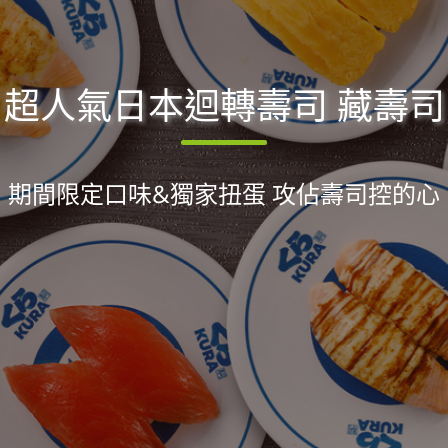
超人氣日本迴轉壽司 藏壽司
期間限定口味&獨家扭蛋 攻佔壽司控的心