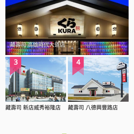
藏壽司 高雄時代大道店
3
4
藏壽司 新店威秀裕隆店
藏壽司 八德興豐路店