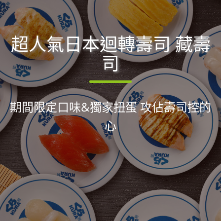
超人氣日本迴轉壽司 藏壽
司
期間限定口味&獨家扭蛋 攻佔壽司控的
心