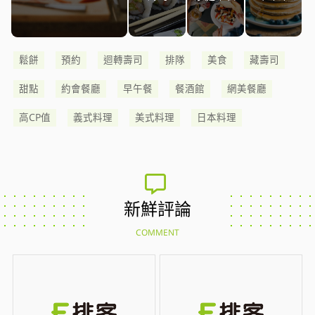
鬆餅
預約
迴轉壽司
排隊
美食
藏壽司
甜點
約會餐廳
早午餐
餐酒館
網美餐廳
高CP值
義式料理
美式料理
日本料理
新鮮評論
COMMENT